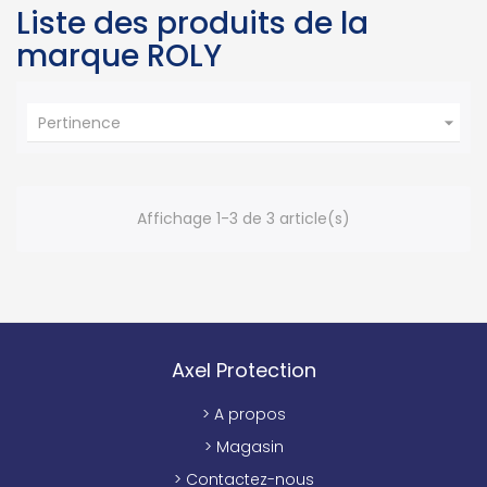
Liste des produits de la
marque ROLY

Pertinence
Affichage 1-3 de 3 article(s)
Axel Protection
> A propos
> Magasin
> Contactez-nous