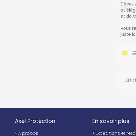
Découv
et élég
et de t
Vous r
juste ici
Affic
Axel Protection
En savoir plus
> A propos
> Expéditions et reto