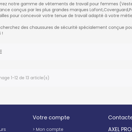
rez notre gamme de vêtements de travail pour femmes (Veste/Sof
ance conçus par les plus grandes marques Lafont,Coverguard,Pa
ailles pour concevoir votre tenue de travail adapté à votre métie
echerchez des chaussures de sécurité spécialement conçue 
 !
hage 1-12 de 13 article(s)
Votre compte
Contact
AXEL PR
urs
> Mon compte