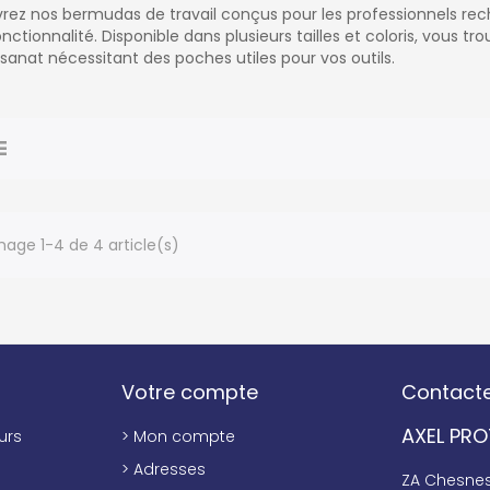
ez nos bermudas de travail conçus pour les professionnels reche
onctionnalité. Disponible dans plusieurs tailles et coloris, vous tr
tisanat nécessitant des poches utiles pour vos outils.
hage 1-4 de 4 article(s)
Votre compte
Contact
AXEL PR
urs
> Mon compte
> Adresses
ZA Chesnes 