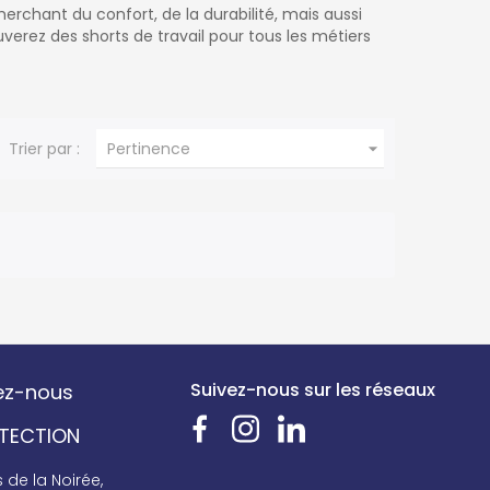
rchant du confort, de la durabilité, mais aussi
ouverez des shorts de travail pour tous les métiers

Trier par :
Pertinence
Suivez-nous sur les réseaux
ez-nous
OTECTION
de la Noirée,