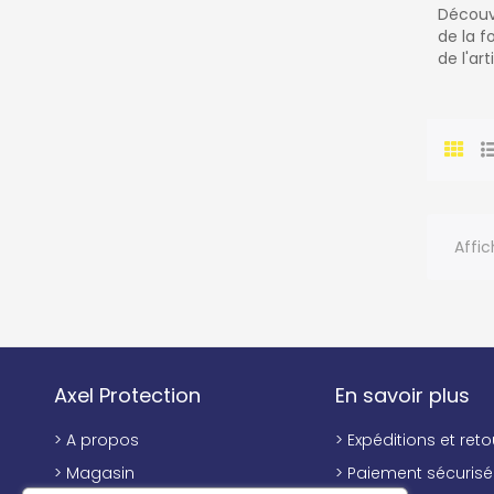
Découvr
de la f
de l'ar
Affic
Axel Protection
En savoir plus
> A propos
> Expéditions et reto
> Magasin
> Paiement sécurisé