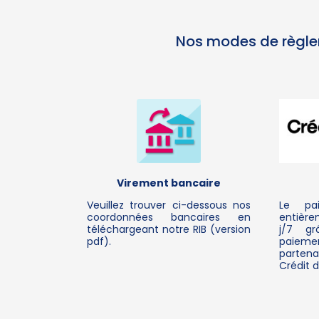
Nos modes de règl
Virement bancaire
Veuillez trouver ci-dessous nos
Le pa
coordonnées bancaires en
entière
téléchargeant notre RIB (version
j/7 g
pdf).
paieme
partena
Crédit d