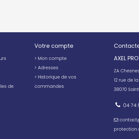
Votre compte
Contact
AXEL PR
urs
> Mon compte
> Adresses
ZA Chesnes 
> Historique de vos
12 rue de la 
les de
commandes
38070 Saint
04 74 
contact
protection