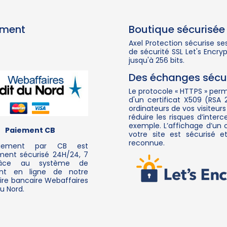
ement
Boutique sécurisée
Axel Protection sécurise se
de sécurité SSL Let's Encr
jusqu'à 256 bits.
Des échanges sécur
Le protocole « HTTPS » perm
d'un certificat X509 (RSA 
ordinateurs de vos visiteurs
réduire les risques d’inte
exemple. L’affichage d’un 
Paiement CB
votre site est sécurisé e
reconnue.
iement par CB est
ment sécurisé 24H/24, 7
râce au système de
nt en ligne de notre
ire bancaire Webaffaires
u Nord.