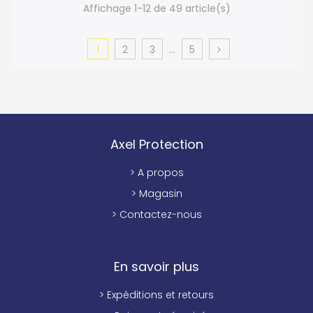
Affichage 1-12 de 49 article(s)
1
2
3
…
5
Axel Protection
> A propos
> Magasin
> Contactez-nous
En savoir plus
> Expéditions et retours