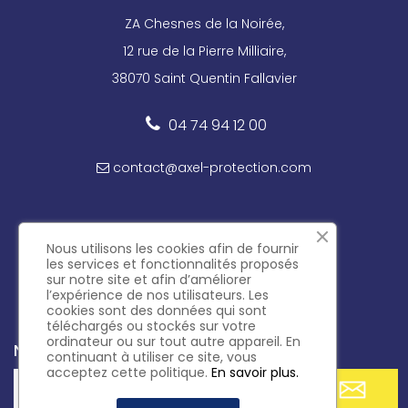
ZA Chesnes de la Noirée,
12 rue de la Pierre Milliaire,
38070 Saint Quentin Fallavier
04 74 94 12 00
contact@axel-protection.com
Nous utilisons les cookies afin de fournir
Suivez-nous sur les réseaux
les services et fonctionnalités proposés
sur notre site et afin d’améliorer
l’expérience de nos utilisateurs. Les
cookies sont des données qui sont
téléchargés ou stockés sur votre
ordinateur ou sur tout autre appareil. En
Newsletter
continuant à utiliser ce site, vous
acceptez cette politique.
En savoir plus.