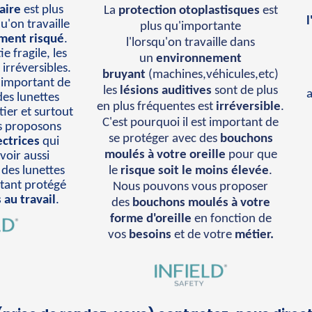
aire
est plus
La
protection otoplastisques
est
u'on travaille
plus qu'importante
ment risqué
.
l'lorsqu'on travaille dans
e fragile, les
un
environnement
irréversibles.
bruyant
(machines,véhicules,etc)
t important de
les
lésions auditives
sont de plus
a
des lunettes
en plus fréquentes est
irréversible
.
ier et surtout
C'est pourquoi il est important de
s proposons
se protéger avec des
bouchons
ectrices
qui
moulés à votre oreille
pour que
voir aussi
des lunettes
le
risque soit le moins élevée
.
étant protégé
Nous pouvons vous proposer
 au travail
.
des
bouchons moulés à votre
forme d'oreille
en fonction de
vos
besoins
et de votre
métier.