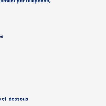
tement par téléphone,
ée
s
ci-dessous