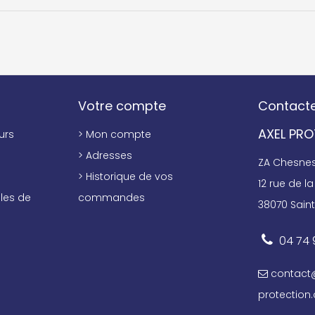
Votre compte
Contact
AXEL PR
urs
> Mon compte
> Adresses
ZA Chesnes 
> Historique de vos
12 rue de la 
les de
commandes
38070 Saint
04 74 
contact
protection