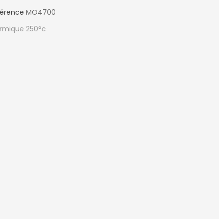
férence
MO4700
ermique 250°c