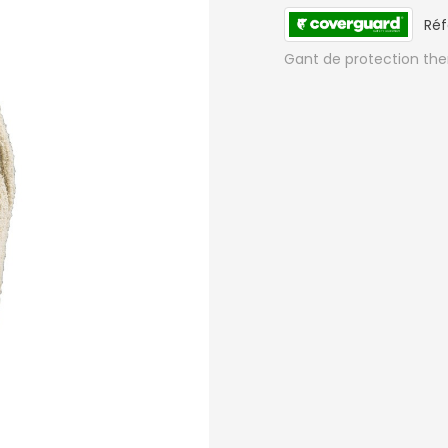
paires)
Ré
Gant de protection th